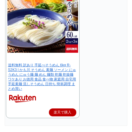
送料無料 訳あり 手延べそうめん 6kg R-
S2K3 | かも川 そうめん 素麺 ソーメン にゅ
うめん にゅう麺 麺 めん 麺類 乾麺 乾燥麺
ワケあり お徳用 食品 食べ物 家庭用 自宅用
手延素麺 流しそうめん 日持ち 簡単調理 ま
とめ買い
楽天で購入