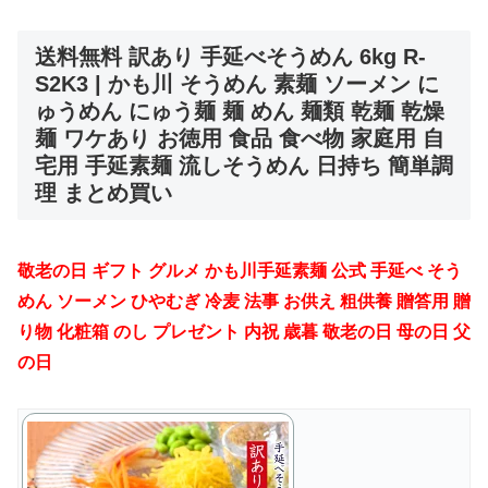
送料無料 訳あり 手延べそうめん 6kg R-
S2K3 | かも川 そうめん 素麺 ソーメン に
ゅうめん にゅう麺 麺 めん 麺類 乾麺 乾燥
麺 ワケあり お徳用 食品 食べ物 家庭用 自
宅用 手延素麺 流しそうめん 日持ち 簡単調
理 まとめ買い
敬老の日 ギフト グルメ かも川手延素麺 公式 手延べ そう
めん ソーメン ひやむぎ 冷麦 法事 お供え 粗供養 贈答用 贈
り物 化粧箱 のし プレゼント 内祝 歳暮 敬老の日 母の日 父
の日