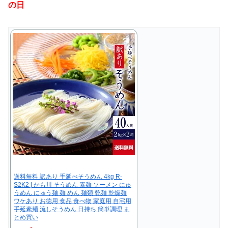
の日
送料無料 訳あり 手延べそうめん 4kg R-
S2K2 | かも川 そうめん 素麺 ソーメン にゅ
うめん にゅう麺 麺 めん 麺類 乾麺 乾燥麺
ワケあり お徳用 食品 食べ物 家庭用 自宅用
手延素麺 流しそうめん 日持ち 簡単調理 ま
とめ買い