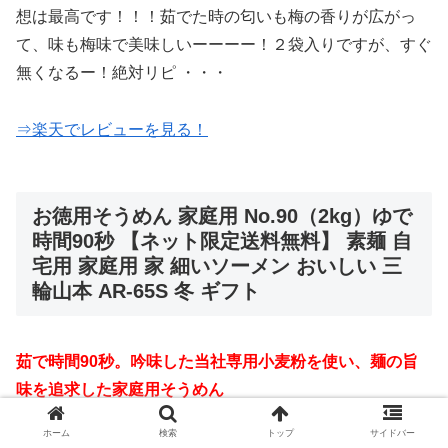
想は最高です！！！茹でた時の匂いも梅の香りが広がっ
て、味も梅味で美味しいーーーー！２袋入りですが、すぐ
無くなるー！絶対リピ ・・・
⇒楽天でレビューを見る！
お徳用そうめん 家庭用 No.90（2kg）ゆで
時間90秒 【ネット限定送料無料】 素麺 自
宅用 家庭用 家 細いソーメン おいしい 三
輪山本 AR-65S 冬 ギフト
茹で時間90秒。吟味した当社専用小麦粉を使い、麺の旨
味を追求した家庭用そうめん
ホーム
検索
トップ
サイドバー