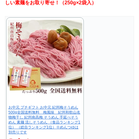
しい素麺をお取り寄せ！（250g×2袋入）
お中元 プチギフト お中元 紀州梅そうめん
500g全国送料無料 梅風味 紀州和歌山名
物梅干し 紀州南高梅 そうめん 手延べそう
めん 素麺 流しそうめん （食品ランキング1
位） （総合ランキング1位）※めんつゆは
別売りです