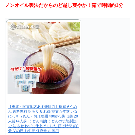
ノンオイル製法だからのど越し爽やか！茹で時間約1分
【東北・関東地方あす楽対応】稲庭そうめ
ん 送料無料 訳あり 切れ端 寛文五年堂 いな
にわそうめん・切れ端麺 400g×5袋+1袋 20
人前+4人前 |うどん 稲庭うどんの伝統製法
で 油 を使わずに仕上げました 茹で時間 約1
分 父の日 お中元 保存食 お徳用