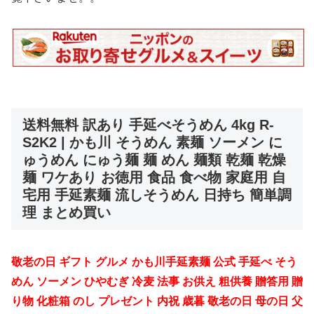
送料無料 訳あり 手延べそうめん 4kg R-
S2K2 | かも川 そうめん 素麺 ソーメン に
ゅうめん にゅう麺 麺 めん 麺類 乾麺 乾燥
麺 ワケあり お徳用 食品 食べ物 家庭用 自
宅用 手延素麺 流しそうめん 日持ち 簡単調
理 まとめ買い
敬老の日 ギフト グルメ かも川手延素麺 公式 手延べ そう
めん ソーメン ひやむぎ 冷麦 法事 お供え 粗供養 贈答用 贈
り物 化粧箱 のし プレゼント 内祝 歳暮 敬老の日 母の日 父