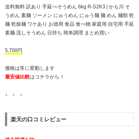
送料無料 訳あり 手延べそうめん 6kg R-S2K3 | かも川 そ
うめん 素麺 ソーメン にゅうめん にゅう麺 麺 めん 麺類 乾
麺 乾燥麺 ワケあり お徳用 食品 食べ物 家庭用 自宅用 手延
素麺 流しそうめん 日持ち 簡単調理 まとめ買い
5,700円
価格は常に変動します
最安値比較
はコチラから！
↓ ↓ ↓
楽天の口コミレビュー