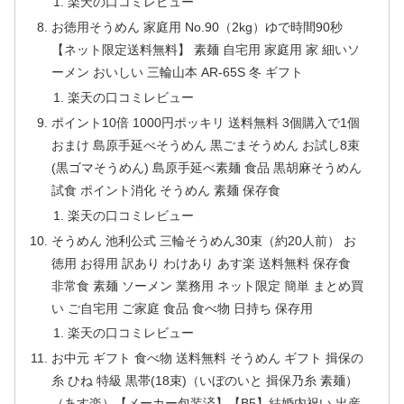
楽天の口コミレビュー
お徳用そうめん 家庭用 No.90（2kg）ゆで時間90秒
【ネット限定送料無料】 素麺 自宅用 家庭用 家 細いソ
ーメン おいしい 三輪山本 AR-65S 冬 ギフト
楽天の口コミレビュー
ポイント10倍 1000円ポッキリ 送料無料 3個購入で1個
おまけ 島原手延べそうめん 黒ごまそうめん お試し8束
(黒ゴマそうめん) 島原手延べ素麺 食品 黒胡麻そうめん
試食 ポイント消化 そうめん 素麺 保存食
楽天の口コミレビュー
そうめん 池利公式 三輪そうめん30束（約20人前） お
徳用 お得用 訳あり わけあり あす楽 送料無料 保存食
非常食 素麺 ソーメン 業務用 ネット限定 簡単 まとめ買
い ご自宅用 ご家庭 食品 食べ物 日持ち 保存用
楽天の口コミレビュー
お中元 ギフト 食べ物 送料無料 そうめん ギフト 揖保の
糸 ひね 特級 黒帯(18束)（いぼのいと 揖保乃糸 素麺）
（あす楽）【メーカー包装済】【B5】結婚内祝い 出産