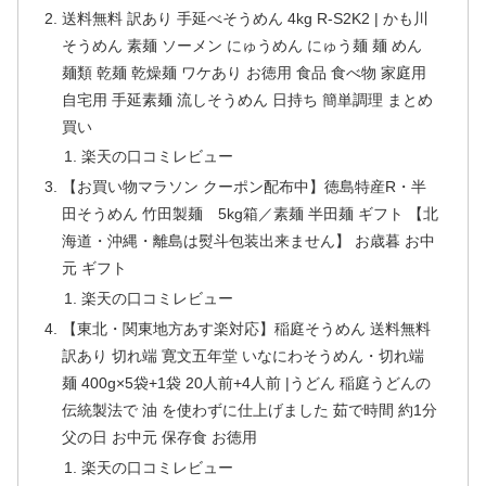
送料無料 訳あり 手延べそうめん 4kg R-S2K2 | かも川
そうめん 素麺 ソーメン にゅうめん にゅう麺 麺 めん
麺類 乾麺 乾燥麺 ワケあり お徳用 食品 食べ物 家庭用
自宅用 手延素麺 流しそうめん 日持ち 簡単調理 まとめ
買い
楽天の口コミレビュー
【お買い物マラソン クーポン配布中】徳島特産R・半
田そうめん 竹田製麺 5kg箱／素麺 半田麺 ギフト 【北
海道・沖縄・離島は熨斗包装出来ません】 お歳暮 お中
元 ギフト
楽天の口コミレビュー
【東北・関東地方あす楽対応】稲庭そうめん 送料無料
訳あり 切れ端 寛文五年堂 いなにわそうめん・切れ端
麺 400g×5袋+1袋 20人前+4人前 |うどん 稲庭うどんの
伝統製法で 油 を使わずに仕上げました 茹で時間 約1分
父の日 お中元 保存食 お徳用
楽天の口コミレビュー