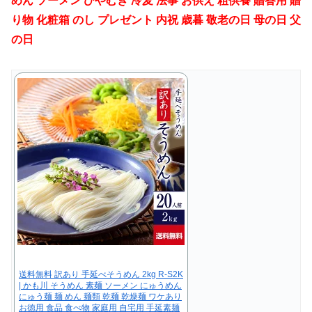
めん ソーメン ひやむぎ 冷麦 法事 お供え 粗供養 贈答用 贈
り物 化粧箱 のし プレゼント 内祝 歳暮 敬老の日 母の日 父
の日
送料無料 訳あり 手延べそうめん 2kg R-S2K
| かも川 そうめん 素麺 ソーメン にゅうめん
にゅう麺 麺 めん 麺類 乾麺 乾燥麺 ワケあり
お徳用 食品 食べ物 家庭用 自宅用 手延素麺