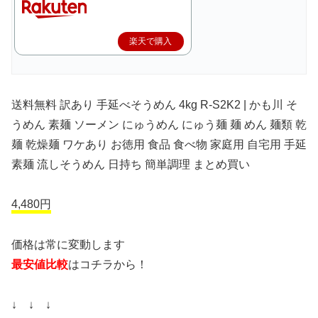
楽天で購入
送料無料 訳あり 手延べそうめん 4kg R-S2K2 | かも川 そ
うめん 素麺 ソーメン にゅうめん にゅう麺 麺 めん 麺類 乾
麺 乾燥麺 ワケあり お徳用 食品 食べ物 家庭用 自宅用 手延
素麺 流しそうめん 日持ち 簡単調理 まとめ買い
4,480円
価格は常に変動します
最安値比較
はコチラから！
↓ ↓ ↓