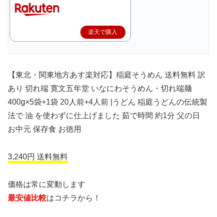
楽天で購入
【東北・関東地方あす楽対応】稲庭そうめん 送料無料 訳
あり 切れ端 寛文五年堂 いなにわそうめん・切れ端麺
400g×5袋+1袋 20人前+4人前 |うどん 稲庭うどんの伝統製
法で 油 を使わずに仕上げました 茹で時間 約1分 父の日
お中元 保存食 お徳用
3,240円 送料無料
価格は常に変動します
最安値比較
はコチラから！