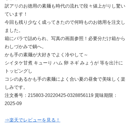
訳アリのお徳用の素麺も時代の流れで段々値上がりし驚い
ています！
今回も残り少なく成ってきたので何時ものお徳用を注文し
ました。
箱にバラで詰められ、写真の画面参照！必要分だけ箱から
わしづかみで鍋へ。
かも手の素麺が大好きでよく冷やして～
シイタケ甘煮 キューり ハム 卵 ネギ みょうが 等を出汁に
トッピングし
コシのあるかも手の素麺によく合い夏の昼食で美味しく楽
しみです。
注文番号：215803-20220425-0328856119 賞味期限：
2025-09
⇒楽天でレビューを見る！