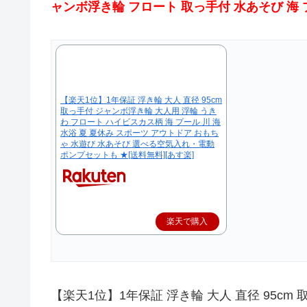
ャンボ浮き輪 フロート 取っ手付 水あそび 海 
【楽天1位】1年保証 浮き輪 大人 直径 95cm
取っ手付 ジャンボ浮き輪 大人用 浮輪 うき
わ フロート ハイビスカス柄 海 プール 川 海
水浴 夏 夏休み スポーツ アウトドア おもち
ゃ 水遊び 水あそび 選べる空気入れ・電動
ポンプセットも ★[送料無料][あす楽]
楽天で購入
【楽天1位】1年保証 浮き輪 大人 直径 95cm