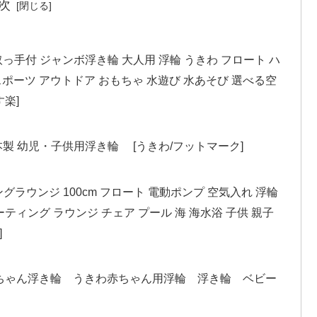
次
 取っ手付 ジャンボ浮き輪 大人用 浮輪 うきわ フロート ハ
 スポーツ アウトドア おもちゃ 水遊び 水あそび 選べる空
す楽]
製 幼児・子供用浮き輪 [うきわ/フットマーク]
グラウンジ 100cm フロート 電動ポンプ 空気入れ 浮輪
ティング ラウンジ チェア プール 海 海水浴 子供 親子
]
赤ちゃん浮き輪 うきわ赤ちゃん用浮輪 浮き輪 ベビー