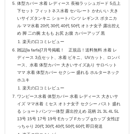
体型カバー 水着 レディース 長袖ラッシュガード 5点上
下セット フィットネス水着 セパレート かわいい 大き
いサイズタンキニ ショートパンツ レギンス ボタニカ
ル ママ水着 20代 30代 40代 50代 オトナ女子 露出控え
め 脚 二の腕 太もも お尻 お腹 カバーアップ 黒
楽天の口コミレビュー
雑誌[la farfa]7月号掲載！ 正規品！送料無料 水着 レ
ディース 3点セット、水着 ビキニ、UVカット、ロンパ
ース、水着 体型カバー 大きいサイズあり サロペット
ママ 水着 体型カバー セクシー 盛れる ホルターネック
ホユキ
楽天の口コミレビュー
ワンピース水着 体型カバー 水着 レディース 大きいサ
イズ ママ水着 ミセス オトナ女子 セクシー バスト 盛れ
る ショートパンツ一体型 露出控えめ 花柄 2L 3L 4L 5L
13号 15号 17号 19号 Eカップ Fカップ gカップ 女性ぽ
っちゃり 20代 30代 40代 50代 60代 即日発送