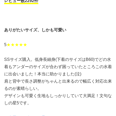
レビュー数2292件
ありがたいサイズ、しかも可愛い
5
★★★★★
SSサイズ購入。低身長細身(下着のサイズはB60)でどの水
着もアンダーのサイズが合わず困っていたところこの水着
に出会いました！本当に助かりました(泣)
肩と背中で長さ調整がちゃんと出来るので幅広く対応出来
るのが素晴らしい。
デザインも可愛く生地もしっかりしていて大満足！文句な
しの星5です。