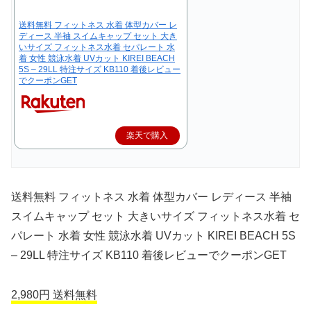
送料無料 フィットネス 水着 体型カバー レ
ディース 半袖 スイムキャップ セット 大き
いサイズ フィットネス水着 セパレート 水
着 女性 競泳水着 UVカット KIREI BEACH
5S – 29LL 特注サイズ KB110 着後レビュー
でクーポンGET
楽天で購入
送料無料 フィットネス 水着 体型カバー レディース 半袖
スイムキャップ セット 大きいサイズ フィットネス水着 セ
パレート 水着 女性 競泳水着 UVカット KIREI BEACH 5S
– 29LL 特注サイズ KB110 着後レビューでクーポンGET
2,980円 送料無料