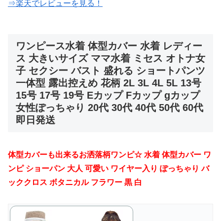
⇒楽天でレビューを見る！
ワンピース水着 体型カバー 水着 レディー
ス 大きいサイズ ママ水着 ミセス オトナ女
子 セクシー バスト 盛れる ショートパンツ
一体型 露出控えめ 花柄 2L 3L 4L 5L 13号
15号 17号 19号 Eカップ Fカップ gカップ
女性ぽっちゃり 20代 30代 40代 50代 60代
即日発送
体型カバーも出来るお洒落柄ワンピ☆ 水着 体型カバー ワ
ンピ ショーパン 大人 可愛い ワイヤー入り ぽっちゃり バ
ッククロス ボタニカル フラワー 黒 白