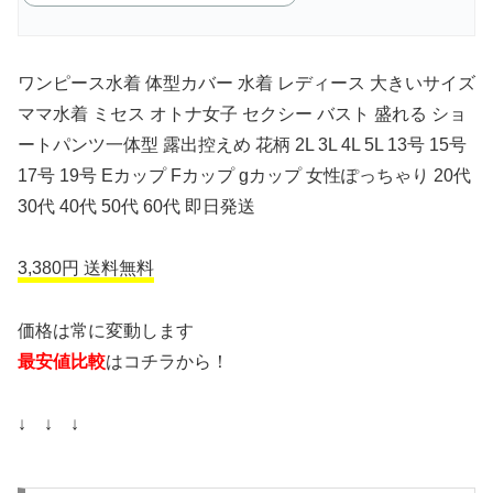
ワンピース水着 体型カバー 水着 レディース 大きいサイズ
ママ水着 ミセス オトナ女子 セクシー バスト 盛れる ショ
ートパンツ一体型 露出控えめ 花柄 2L 3L 4L 5L 13号 15号
17号 19号 Eカップ Fカップ gカップ 女性ぽっちゃり 20代
30代 40代 50代 60代 即日発送
3,380円 送料無料
価格は常に変動します
最安値比較
はコチラから！
↓ ↓ ↓