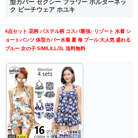
型カバー セクシー フラワー ホルターネッ
ク ビーチウェア ホユキ
4点セット 花柄 パステル柄 コスパ最強♪ リゾート 水着 シ
ョートパンツ 体型カバー水着 夏 海 プール 大人気 盛れる
ブルー 女の子 S/M/L/LL/3L 送料無料