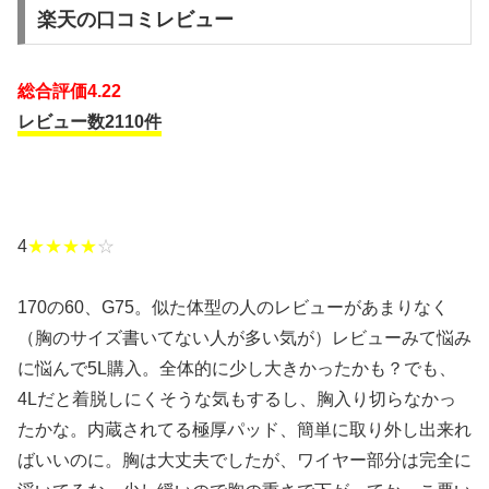
楽天の口コミレビュー
総合評価4.22
レビュー数2110件
4
★★★★
☆
170の60、G75。似た体型の人のレビューがあまりなく
（胸のサイズ書いてない人が多い気が）レビューみて悩み
に悩んで5L購入。全体的に少し大きかったかも？でも、
4Lだと着脱しにくそうな気もするし、胸入り切らなかっ
たかな。内蔵されてる極厚パッド、簡単に取り外し出来れ
ばいいのに。胸は大丈夫でしたが、ワイヤー部分は完全に