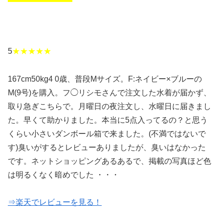
5
★★★★★
167cm50kg4 0歳、普段Mサイズ。F:ネイビー×ブルーの
M(9号)を購入。フ◯リシモさんで注文した水着が届かず、
取り急ぎこちらで。月曜日の夜注文し、水曜日に届きまし
た。早くて助かりました。本当に5点入ってるの？と思う
くらい小さいダンボール箱で来ました。(不満ではないで
す)臭いがするとレビューありましたが、臭いはなかった
です。ネットショッピングあるあるで、掲載の写真ほど色
は明るくなく暗めでした ・・・
⇒楽天でレビューを見る！