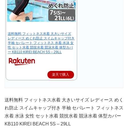
送料無料 フィットネス水着 大きいサイズ
レディース めくれ防止 スイムキャップ付き
半袖 セパレート フィットネス 水着 水泳 女
性 セット水着 競技水着 競泳水着 体型カバ
ー KB110 KIREI BEACH 5S – 29LL
楽天で購入
送料無料 フィットネス水着 大きいサイズ レディース めく
れ防止 スイムキャップ付き 半袖 セパレート フィットネス
水着 水泳 女性 セット水着 競技水着 競泳水着 体型カバー
KB110 KIREI BEACH 5S – 29LL