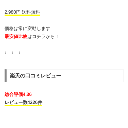
2,980円 送料無料
価格は常に変動します
最安値比較
はコチラから！
↓ ↓ ↓
楽天の口コミレビュー
総合評価4.36
レビュー数4226件