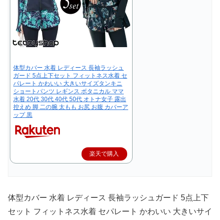
体型カバー 水着 レディース 長袖ラッシュ
ガード 5点上下セット フィットネス水着 セ
パレート かわいい 大きいサイズタンキニ
ショートパンツ レギンス ボタニカル ママ
水着 20代 30代 40代 50代 オトナ女子 露出
控えめ 脚 二の腕 太もも お尻 お腹 カバーア
ップ 黒
楽天で購入
体型カバー 水着 レディース 長袖ラッシュガード 5点上下
セット フィットネス水着 セパレート かわいい 大きいサイ